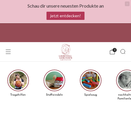
Schau dir unsere neuesten Produkte an
jetzt entdecken!
spare bis zu 1500€ mit Stoffwindeln und bis zu
100€mit dem österreichischen Windelgutschein
0
Tragehilfen
Stoffwindeln
Spielzeug
nachhalt
Familienl