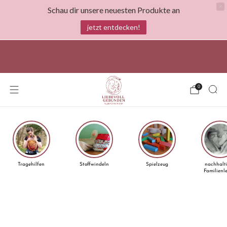
Schau dir unsere neuesten Produkte an
jetzt entdecken!
spare bis zu 1500€ mit Stoffwindeln und bis zu
100€mit dem österreichischen Windelgutschein
0
Tragehilfen
Stoffwindeln
Spielzeug
nachhalt
Familienl