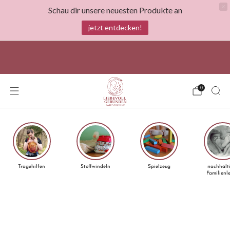
Schau dir unsere neuesten Produkte an
jetzt entdecken!
spare bis zu 1500€ mit Stoffwindeln und bis zu
100€mit dem österreichischen Windelgutschein
0
Tragehilfen
Stoffwindeln
Spielzeug
nachhalt
Familienl