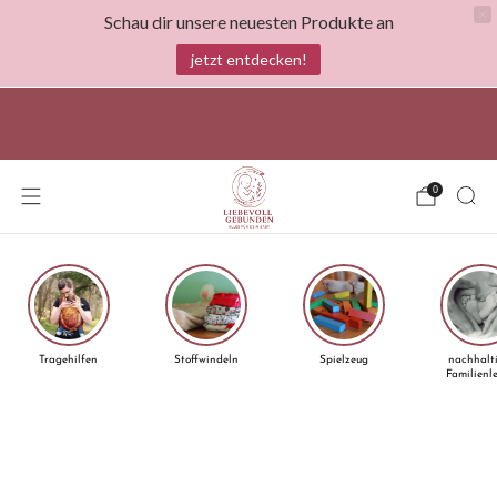
Schau dir unsere neuesten Produkte an
jetzt entdecken!
Liebevoll gebunden- Everything for your baby!
0
Tragehilfen
Stoffwindeln
Spielzeug
nachhalt
Familienl