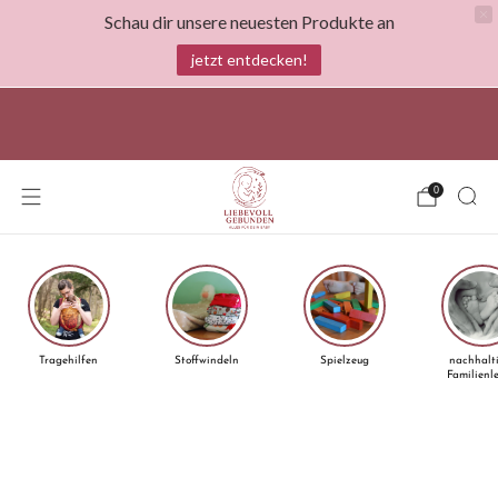
Schau dir unsere neuesten Produkte an
jetzt entdecken!
Liebevoll gebunden- Everything for your baby!
0
Tragehilfen
Stoffwindeln
Spielzeug
nachhalt
Familienl